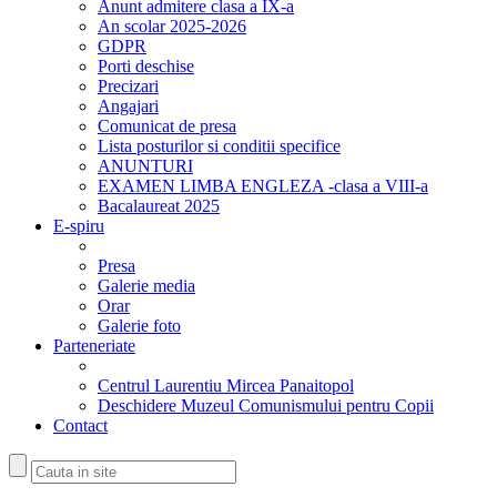
Anunt admitere clasa a IX-a
An scolar 2025-2026
GDPR
Porti deschise
Precizari
Angajari
Comunicat de presa
Lista posturilor si conditii specifice
ANUNTURI
EXAMEN LIMBA ENGLEZA -clasa a VIII-a
Bacalaureat 2025
E-spiru
Presa
Galerie media
Orar
Galerie foto
Parteneriate
Centrul Laurentiu Mircea Panaitopol
Deschidere Muzeul Comunismului pentru Copii
Contact