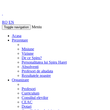
RO
EN
Meniu
Toggle navigation
Acasa
Prezentare
Misiune
Viziune
De ce Spiru?
Personalitatea lui Spiru Haret
Absolventi
Profesori de altadata
Rezultatele noastre
Organizare
Profesori
Curriculum
Consiliul elevilor
CEAC
Dotari