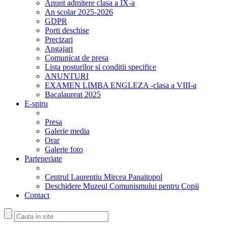
Anunt admitere clasa a IX-a
An scolar 2025-2026
GDPR
Porti deschise
Precizari
Angajari
Comunicat de presa
Lista posturilor si conditii specifice
ANUNTURI
EXAMEN LIMBA ENGLEZA -clasa a VIII-a
Bacalaureat 2025
E-spiru
Presa
Galerie media
Orar
Galerie foto
Parteneriate
Centrul Laurentiu Mircea Panaitopol
Deschidere Muzeul Comunismului pentru Copii
Contact