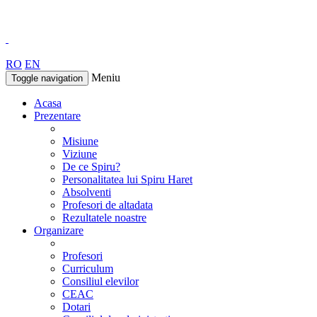
RO
EN
Meniu
Toggle navigation
Acasa
Prezentare
Misiune
Viziune
De ce Spiru?
Personalitatea lui Spiru Haret
Absolventi
Profesori de altadata
Rezultatele noastre
Organizare
Profesori
Curriculum
Consiliul elevilor
CEAC
Dotari