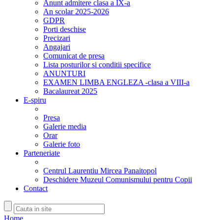
Anunt admitere clasa a IX-a
An scolar 2025-2026
GDPR
Porti deschise
Precizari
Angajari
Comunicat de presa
Lista posturilor si conditii specifice
ANUNTURI
EXAMEN LIMBA ENGLEZA -clasa a VIII-a
Bacalaureat 2025
E-spiru
Presa
Galerie media
Orar
Galerie foto
Parteneriate
Centrul Laurentiu Mircea Panaitopol
Deschidere Muzeul Comunismului pentru Copii
Contact
Home