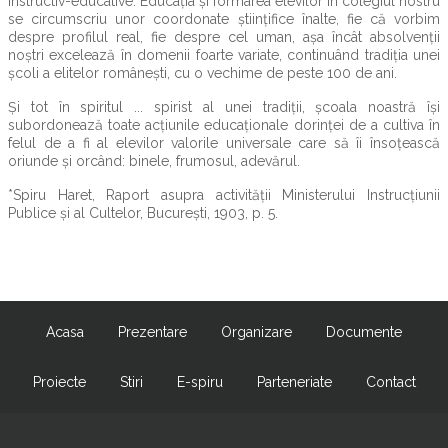
instructiv-educative. Educația și formarea elevilor în colegiul nostru
se circumscriu unor coordonate științifice înalte, fie că vorbim
despre profilul real, fie despre cel uman, așa încât absolvenții
noștri excelează în domenii foarte variate, continuând tradiția unei
școli a elitelor românești, cu o vechime de peste 100 de ani.
Și tot în spiritul ... spirist al unei tradiții, școala noastră își
subordonează toate acțiunile educaționale dorinței de a cultiva în
felul de a fi al elevilor valorile universale care să îi însoțească
oriunde și orcând: binele, frumosul, adevărul.
*Spiru Haret, Raport asupra activităţii Ministerului Instrucţiunii
Publice şi al Cultelor, Bucureşti, 1903, p. 5.
Acasa
Prezentare
Organizare
Documente
Proiecte
Stiri
E-spiru
Parteneriate
Contact