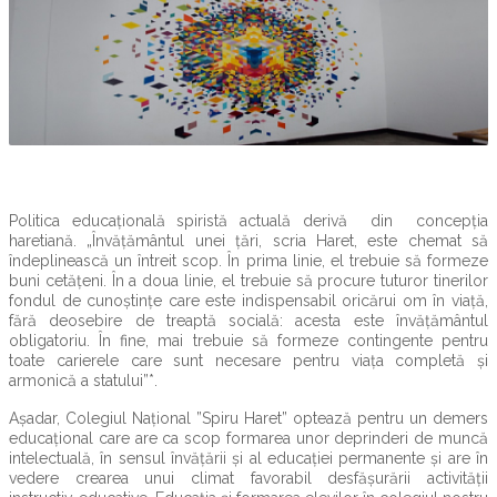
Politica educațională spiristă actuală derivă din concepția
haretiană. „Învăţământul unei ţări, scria Haret, este chemat să
îndeplinească un întreit scop. În prima linie, el trebuie să formeze
buni cetăţeni. În a doua linie, el trebuie să procure tuturor tinerilor
fondul de cunoştinţe care este indispensabil oricărui om în viaţă,
fără deosebire de treaptă socială: acesta este învăţământul
obligatoriu. În fine, mai trebuie să formeze contingente pentru
toate carierele care sunt necesare pentru viaţa completă şi
armonică a statului”*.
Așadar, Colegiul Național ”Spiru Haret” optează pentru un demers
educațional care are ca scop formarea unor deprinderi de muncă
intelectuală, în sensul învățării și al educației permanente și are în
vedere crearea unui climat favorabil desfășurării activității