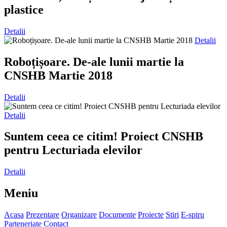
plastice
Detalii
Detalii
Roboțișoare. De-ale lunii martie la
CNSHB Martie 2018
Detalii
Detalii
Suntem ceea ce citim! Proiect CNSHB
pentru Lecturiada elevilor
Detalii
Meniu
Acasa
Prezentare
Organizare
Documente
Proiecte
Stiri
E-spiru
Parteneriate
Contact