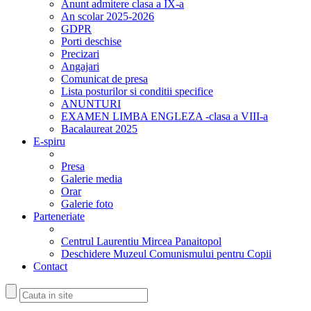
Anunt admitere clasa a IX-a
An scolar 2025-2026
GDPR
Porti deschise
Precizari
Angajari
Comunicat de presa
Lista posturilor si conditii specifice
ANUNTURI
EXAMEN LIMBA ENGLEZA -clasa a VIII-a
Bacalaureat 2025
E-spiru
Presa
Galerie media
Orar
Galerie foto
Parteneriate
Centrul Laurentiu Mircea Panaitopol
Deschidere Muzeul Comunismului pentru Copii
Contact