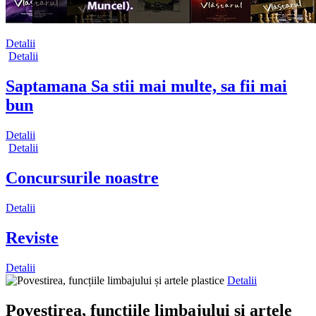
Detalii
Detalii
Saptamana Sa stii mai multe, sa fii mai
bun
Detalii
Detalii
Concursurile noastre
Detalii
Reviste
Detalii
Detalii
Povestirea, funcțiile limbajului și artele