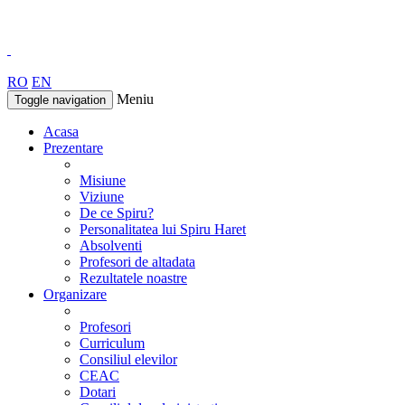
RO
EN
Meniu
Toggle navigation
Acasa
Prezentare
Misiune
Viziune
De ce Spiru?
Personalitatea lui Spiru Haret
Absolventi
Profesori de altadata
Rezultatele noastre
Organizare
Profesori
Curriculum
Consiliul elevilor
CEAC
Dotari