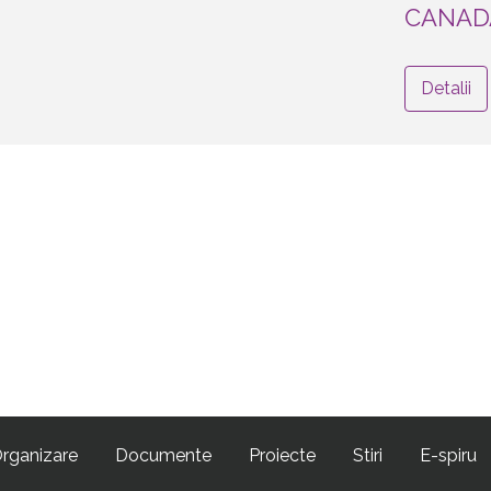
CANAD
Detalii
rganizare
Documente
Proiecte
Stiri
E-spiru