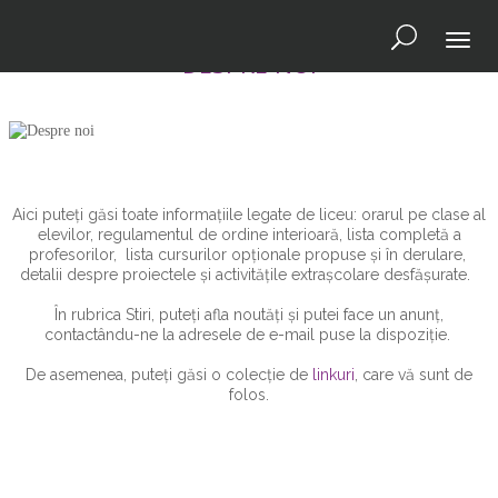
Toggl
DESPRE NOI
naviga
Aici puteți găsi toate informațiile legate de liceu: orarul pe clase al
elevilor, regulamentul de ordine interioară, lista completă a
profesorilor, lista cursurilor opţionale propuse şi în derulare,
detalii despre proiectele și activitățile extrașcolare desfășurate.
În rubrica Stiri, puteți afla noutăți și putei face un anunț,
contactându-ne la adresele de e-mail puse la dispoziție.
De asemenea, puteți găsi o colecție de
linkuri
, care vă sunt de
folos.