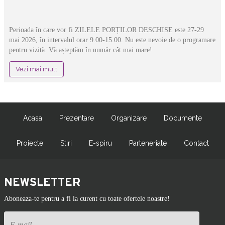
Perioada în care vor fi ZILELE PORȚILOR DESCHISE este 27-29
mai 2026, în intervalul orar 9.00-15.00. Nu este nevoie de o programare
pentru vizită. Vă așteptăm în număr cât mai mare!
Vezi mai mult
Acasa
Prezentare
Organizare
Documente
Proiecte
Stiri
E-spiru
Parteneriate
Contact
NEWSLETTER
Aboneaza-te pentru a fi la curent cu toate ofertele noastre!