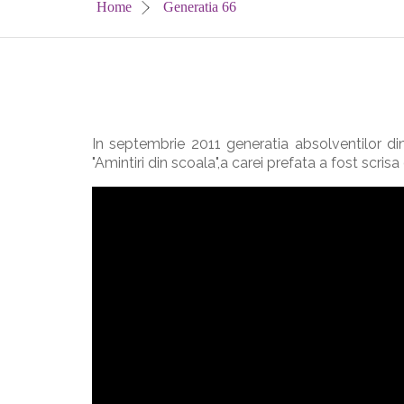
Home
Generatia 66
In septembrie 2011 generatia absolventilor din 
"Amintiri din scoala",a carei prefata a fost scris