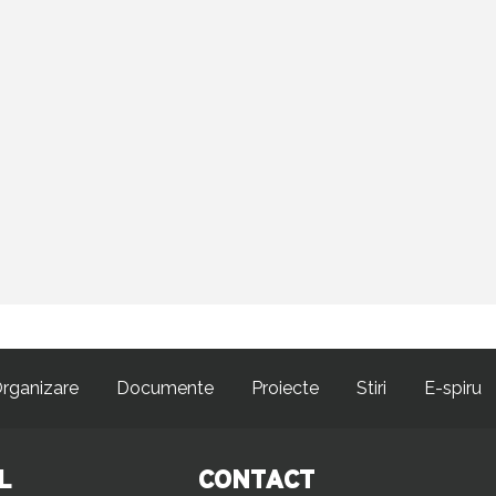
rganizare
Documente
Proiecte
Stiri
E-spiru
L
CONTACT