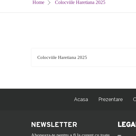
Home
Colocviile Haretiana 2025
Colocviile Haretiana 2025
Acasa
Prezentare
O
NEWSLETTER
LEGA
Aboneaza-te pentru a fi la curent cu toate