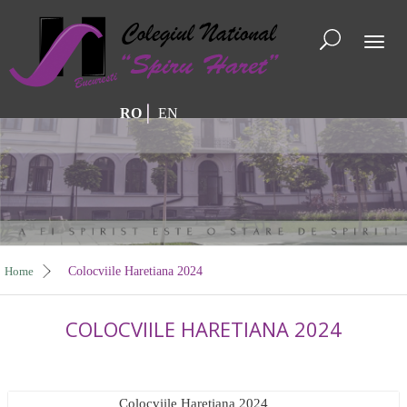
Toggl
naviga
RO
EN
Home
Colocviile Haretiana 2024
COLOCVIILE HARETIANA 2024
Colocviile Haretiana 2024