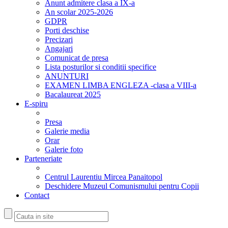
Anunt admitere clasa a IX-a
An scolar 2025-2026
GDPR
Porti deschise
Precizari
Angajari
Comunicat de presa
Lista posturilor si conditii specifice
ANUNTURI
EXAMEN LIMBA ENGLEZA -clasa a VIII-a
Bacalaureat 2025
E-spiru
Presa
Galerie media
Orar
Galerie foto
Parteneriate
Centrul Laurentiu Mircea Panaitopol
Deschidere Muzeul Comunismului pentru Copii
Contact