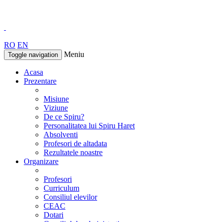
RO
EN
Meniu
Toggle navigation
Acasa
Prezentare
Misiune
Viziune
De ce Spiru?
Personalitatea lui Spiru Haret
Absolventi
Profesori de altadata
Rezultatele noastre
Organizare
Profesori
Curriculum
Consiliul elevilor
CEAC
Dotari