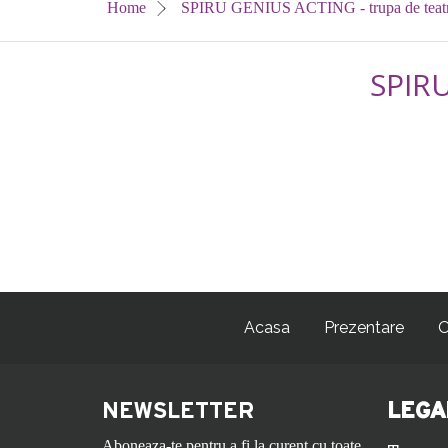
Home
SPIRU GENIUS ACTING - trupa de teat
SPIR
Acasa
Prezentare
O
NEWSLETTER
LEGA
Aboneaza-te pentru a fi la curent cu toate