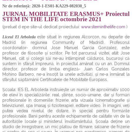
Nr de referință: 2020-1-ES01-KA229-082030_5
JURNAL MOBILITATE ERASMUS+ Proiectul
STEM IN THE LIFE octombrie 2021
(preluat d epe site-ul dedicat proiectului:
www.steminthelife.com
)
este situat în regiunea Alcorcon, nu departe de
Liceul El Arboleda
Madrid (în regiunea Community of Madrid). Profesorul
coordonator- domnul Jose Manuel Garcia Gonzalez, este
profesor de filosofie și scriitor. Pe tot parcursul vizitei, atât Jose
Manuel, cât și colegii săi ne-au întâmpinat călduros, bucuroși că
suntem în sfârșit împreună, în proiectul amânat cu un an. Domnul
director, profesor de limba engleză- Juan Carlos Gonzales
Mohino Barbero, ne-a însoțit la unele activități, și ne-a înmânat la
sfârșitul săptămânii Certificatele de Mobilitate Europass.
Școala: IES EL Arboleda instruiește un număr de aproximativ 1000
de elevi în specializările: real, științe, socio-umane, dar și formări
profesionale în domeniile: frizerie, arta vizuala (cinematografie și
televiziune), spa (masaj și fizioterapie), editare video. În imagini, veți
putea vedea nivelul de dotare, în special pentru formările
profesionale. Banii pentru aceste echipamente de calitate vin de la
autoritățile locale și ministerul învătământului. Școala deține un
studio de înregistrare, un mic platou de filmare, saloane de frizerie