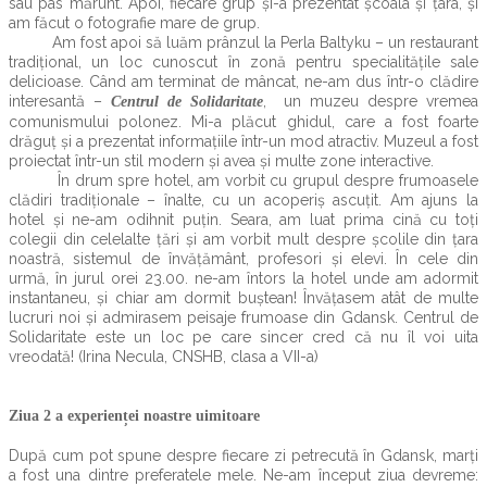
sau pas mărunt. Apoi, fiecare grup și-a prezentat școala și țara, și
am făcut o fotografie mare de grup.
Am fost apoi să luăm prânzul la Perla Baltyku – un restaurant
tradițional, un loc cunoscut în zonă pentru specialitățile sale
delicioase. Când am terminat de mâncat, ne-am dus într-o clădire
interesantă –
, un muzeu despre vremea
Centrul de Solidaritate
comunismului polonez. Mi-a plăcut ghidul, care a fost foarte
drăguț și a prezentat informațiile într-un mod atractiv. Muzeul a fost
proiectat într-un stil modern și avea și multe zone interactive.
În drum spre hotel, am vorbit cu grupul despre frumoasele
clădiri tradiționale – înalte, cu un acoperiș ascuțit. Am ajuns la
hotel și ne-am odihnit puțin. Seara, am luat prima cină cu toți
colegii din celelalte țări și am vorbit mult despre școlile din țara
noastră, sistemul de învățământ, profesori și elevi. În cele din
urmă, în jurul orei 23.00. ne-am întors la hotel unde am adormit
instantaneu, și chiar am dormit buștean! Învățasem atât de multe
lucruri noi și admirasem peisaje frumoase din Gdansk. Centrul de
Solidaritate este un loc pe care sincer cred că nu îl voi uita
vreodată! (Irina Necula, CNSHB, clasa a VII-a)
Ziua 2 a experienței noastre uimitoare
După cum pot spune despre fiecare zi petrecută în Gdansk, marți
a fost una dintre preferatele mele. Ne-am început ziua devreme: