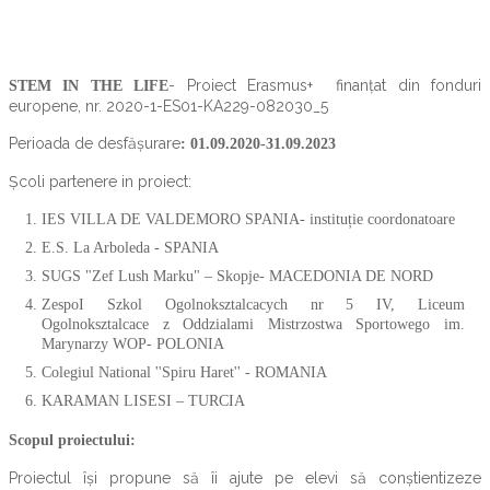
- Proiect Erasmus+ finanțat din fonduri
STEM IN THE LIFE
europene, nr. 2020-1-ES01-KA229-082030_5
Perioada de desfășurare
: 01.09.2020-31.09.2023
Școli partenere in proiect:
IES VILLA DE VALDEMORO SPANIA- instituție coordonatoare
E.S. La Arboleda - SPANIA
SUGS "Zef Lush Marku" – Skopje- MACEDONIA DE NORD
ZespoI Szkol Ogolnoksztalcacych nr 5 IV, Liceum
Ogolnoksztalcace z Oddzialami Mistrzostwa Sportowego im.
Marynarzy WOP- POLONIA
Colegiul National ''Spiru Haret'' - ROMANIA
KARAMAN LISESI – TURCIA
Scopul proiectului:
Proiectul își propune să îi ajute pe elevi să conștientizeze