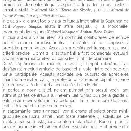
proiect, cu elemente integrative specifice. În partea a doua a zilei, a
urmat o vizită
și una la
la Muzeul Maicii Tereza din Skopje,
Muzeul de
.
Istorie Naturală a Republicii Macedonia
În ziua a 3-a, a avut loc o vizită culturală integrativă la Stațiunea de
schi
, aflată în afara orașului, și la Moscheile
Popova Shapka
monument din regiune (
)
Painted Mosque si Arabati Baba Tekke
În ziua a 4-a a vizitei, elevii au continuat colaborarea pe echipe
pentru crearea produsului final. Lucrările au fost expuse și
pregătite pentru votare. Aceasta s-a desfășurat transparent, a avut
criterii precise. Ultima zi a săptămânii a fost consacrată evaluării
săptămânii, a muncii elevilor, dar și festivității de premiere.
După săptămâna de muncă, a sosit și timpul relaxării- s-au
desfășurat meciuri amicale de baschet și volei, între echipele din
țările participante. Această activitate s-a bucurat de aprecierea
unanimă a elevilor, dar și a profesorilor care au acceptat să joace
în frumoasa sală de sport a liceului Zef Lush Marku.
În partea a doua a zilei, ne-am plimbat prin orașul vechi, am
admirat partea centrală a lui, ne-am luat rămas bun de la gazde și
entuziaștii elevi voluntari macedoneni, la o petrecere de seară
realizată la hotelul unde eram cazați.
În săptămânile care urmează, vor fi create și selecționate mini-
grupurile de lucru, astfel încât toate atelierele și activitățile de
învățare să se desfășoare conform planificării. Bunele practici
privind lucrurile în echipă vor fi făcute vizibile pe site-ul proiectului