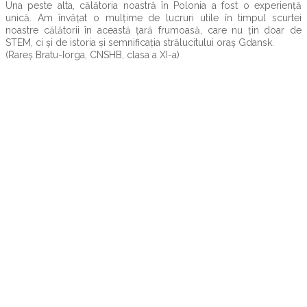
Una peste alta, călătoria noastră în Polonia a fost o experiență
unică. Am învățat o mulțime de lucruri utile în timpul scurtei
noastre călătorii în această țară frumoasă, care nu țin doar de
STEM, ci și de istoria și semnificația strălucitului oraș Gdansk.
(Rareș Bratu-Iorga, CNSHB, clasa a XI-a)