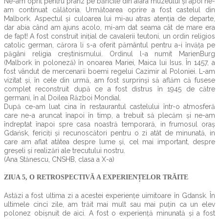
Ne-am oprit pentru prânz pe băncile din afara muzeului și apoi ne-
am continuat călătoria. Următoarea oprire a fost castelul din
Malbork. Aspectul și culoarea lui mi-au atras atenția de departe,
dar abia când am ajuns acolo, mi-am dat seama cât de mare era
de fapt! A fost construit inițial de cavalerii teutoni, un ordin religios
catolic german, cărora li s-a oferit pământul pentru a-i învăța pe
păgâni religia creștinismului. Ordinul l-a numit MarienBurg
(Malbork în poloneză) în onoarea Mariei, Maica lui Isus. În 1457, a
fost vândut de mercenarii boemi regelui Cazimir al Poloniei. L-am
vizitat și, în cele din urmă, am fost surprinși să aflăm că fusese
complet reconstruit după ce a fost distrus în 1945 de către
germani, în al Doilea Război Mondial.
După ce-am luat cina în restaurantul castelului într-o atmosferă
care ne-a aruncat înapoi în timp, a trebuit să plecăm și ne-am
îndreptat înapoi spre casa noastră temporară, in frumosul oraș
Gdańsk, fericiți și recunoscători pentru o zi atât de minunată, in
care am aflat atâtea despre lume și, cel mai important, despre
greșeli și realizări ale trecutului nostru.
(Ana Stănescu, CNSHB, clasa a X-a)
ZIUA 5, O RETROSPECTIVĂ A EXPERIENȚELOR TRĂITE
Astăzi a fost ultima zi a acestei experiențe uimitoare în Gdansk. În
ultimele cinci zile, am trăit mai mult sau mai puțin ca un elev
polonez obișnuit de aici. A fost o experiență minunată și a fost