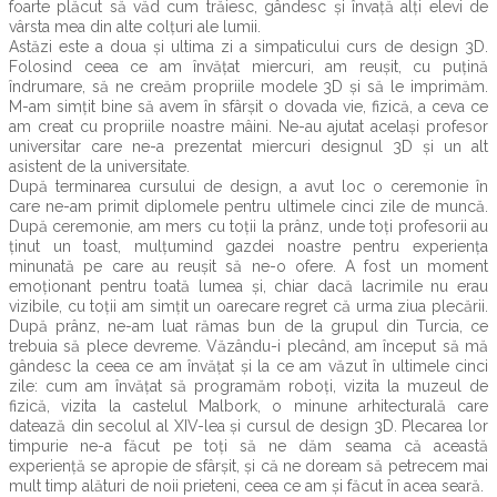
foarte plăcut să văd cum trăiesc, gândesc și învață alți elevi de
vârsta mea din alte colțuri ale lumii.
Astăzi este a doua și ultima zi a simpaticului curs de design 3D.
Folosind ceea ce am învățat miercuri, am reușit, cu puțină
îndrumare, să ne creăm propriile modele 3D și să le imprimăm.
M-am simțit bine să avem în sfârșit o dovada vie, fizică, a ceva ce
am creat cu propriile noastre mâini. Ne-au ajutat același profesor
universitar care ne-a prezentat miercuri designul 3D și un alt
asistent de la universitate.
După terminarea cursului de design, a avut loc o ceremonie în
care ne-am primit diplomele pentru ultimele cinci zile de muncă.
După ceremonie, am mers cu toții la prânz, unde toți profesorii au
ținut un toast, mulțumind gazdei noastre pentru experiența
minunată pe care au reușit să ne-o ofere. A fost un moment
emoționant pentru toată lumea și, chiar dacă lacrimile nu erau
vizibile, cu toții am simțit un oarecare regret că urma ziua plecării.
După prânz, ne-am luat rămas bun de la grupul din Turcia, ce
trebuia să plece devreme. Văzându-i plecând, am început să mă
gândesc la ceea ce am învățat și la ce am văzut în ultimele cinci
zile: cum am învățat să programăm roboți, vizita la muzeul de
fizică, vizita la castelul Malbork, o minune arhitecturală care
datează din secolul al XIV-lea și cursul de design 3D. Plecarea lor
timpurie ne-a făcut pe toți să ne dăm seama că această
experiență se apropie de sfârșit, și că ne doream să petrecem mai
mult timp alături de noii prieteni, ceea ce am și făcut în acea seară.