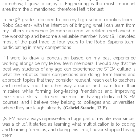
somehow, I grew to enjoy it. Engineering is the most important
area from the 4 mentioned, therefore I left it for last.
th
In the 9
grade I decided to join my high school robotics team -
Robo Sapiens- with the intention of bringing what I can learn from
my father’s experience (in more automotive related mechanics) to
the workshop and become a valuable member. Now 18, I devoted
most of the past three to four years to the Robo Sapiens team,
participating in many competitions.
If I were to draw a conclusion based on my past experience
working alongside my fellow team members, I would say that the
best way students of any age can experience the STEM culture is
what the robotics team competitions are doing: form teams and
approach topics that they consider relevant, reach out to teachers
and mentors -not the other way around- and learn from their
mistakes while forming long-lasting friendships and improving
their social skills. I do see the merit in having dedicated STEM
courses, and I believe they belong to colleges and universities,
where they are taught already.
(Gabriel Stanciu, 12 E)
„STEM have always represented a huge part of my life, ever since I
was a child”. It started as learning what multiplication is to coding
and learning formulas, and during this time, I never stopped loving
them!