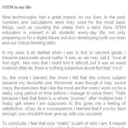
STEM in my life
New technologies had a great impact on our lives. In the past,
numbers and calculations were only used for the most basic
things, such as counting the sheep from a herd. Now, STEM
education is present in all students’ every-day life, not only
preparing us for a digital future, but also developing both our brain
and our critical thinking skills.
In my case, it all started when I was in first or second grade. I
became passionate about maths: it was, as we may call it, “love at
first sight. Not only that I didn’t find it difficult, but it was an exact
science! After all, there is nothing subjective about fact that “1+1=2”.
So, the more I learned, the more I felt that this school subject
became my favourite one. Moreover, even though it may sound
crazy, the exercises that I like the most are the ones I work on for a
really long period of time before I manage to solve them. That’s
because I feel that there is a whole “journey”: after multiple tries, I
finally get where I am supposed to; this gives me a feeling of
satisfaction, of joy. As a consequence, I learned that if you try hard
enough, you shouldn’t ever give up until you succeed.
To conclude, I feel that now “maths” is part of who I am; it helped