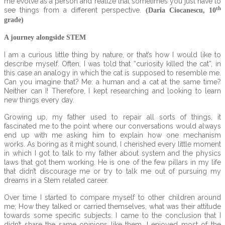
me evolve as a person and realize that sometimes you just have to
th
see things from a different perspective.
(Daria Ciocanescu, 10
grade)
A journey alongside STEM
I am a curious little thing by nature, or that’s how I would like to
describe myself. Often, I was told that “curiosity killed the cat”, in
this case an analogy in which the cat is supposed to resemble me.
Can you imagine that? Me: a human and a cat at the same time?
Neither can I! Therefore, I kept researching and looking to learn
new things every day.
Growing up, my father used to repair all sorts of things, it
fascinated me to the point where our conversations would always
end up with me asking him to explain how one mechanism
works. As boring as it might sound, I cherished every little moment
in which I got to talk to my father about system and the physics
laws that got them working. He is one of the few pillars in my life
that didn’t discourage me or try to talk me out of pursuing my
dreams in a Stem related career.
Over time I started to compare myself to other children around
me; How they talked or carried themselves, what was their attitude
towards some specific subjects. I came to the conclusion that I
didn’t share the same opinions like them, I enjoyed most of the