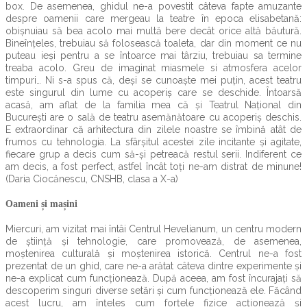
box. De asemenea, ghidul ne-a povestit câteva fapte amuzante
despre oamenii care mergeau la teatre în epoca elisabetană:
obișnuiau să bea acolo mai multă bere decât orice altă băutură.
Bineînțeles, trebuiau să folosească toaleta, dar din moment ce nu
puteau ieși pentru a se întoarce mai târziu, trebuiau sa termine
treaba acolo. Greu de imaginat miasmele si atmosfera acelor
timpuri… Ni s-a spus că, deși se cunoaște mei puțin, acest teatru
este singurul din lume cu acoperiș care se deschide. Întoarsă
acasă, am aflat de la familia mea că și Teatrul Național din
București are o sală de teatru asemănătoare cu acoperiș deschis.
E extraordinar că arhitectura din zilele noastre se îmbină atât de
frumos cu tehnologia. La sfârșitul acestei zile incitante și agitate,
fiecare grup a decis cum să-și petreacă restul serii. Indiferent ce
am decis, a fost perfect, astfel încât toți ne-am distrat de minune!
(Daria Ciocănescu, CNSHB, clasa a X-a)
Oameni și mașini
Miercuri, am vizitat mai întâi Centrul Hevelianum, un centru modern
de știință și tehnologie, care promovează, de asemenea,
moștenirea culturală și moștenirea istorică. Centrul ne-a fost
prezentat de un ghid, care ne-a arătat câteva dintre experimente și
ne-a explicat cum funcționează. După aceea, am fost încurajați să
descoperim singuri diverse setări și cum funcționează ele. Făcând
acest lucru, am înțeles cum forțele fizice acționează și