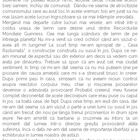
siberiene nu puteau aduce nimic altceva decât moartea acelor
bieți oameni, închiși de comuniști. Dându-ne seama de atrocitățile
comunismului care au avut loc în acele vremuri, toți am jurat să nu
mai lăsăm acele lucruri îngrozitoare să se mai întâmple vreodată.
Mergând mai departe către lucruri mai vesele, am intrat într-o
colibă uriașă de lemn care deține unul dintre Recordurile
Mondiale Guinness. Cea mai lungă scândură de lemn de pe
întreaga planetă! Nu mi-a venit să cred ochilor când am văzut-o:
avea 46 m lungime! La scurt timp ne-am apropiat de ,, Casa
Răsturnată”, o construcție construită cu susul în jos. După ce ne-
am minunat de aspectul său din exterior am decis să vedem cum
arată pe dinăuntru. Trebuie să spun că am avut cel mai ciudat
sentiment, în timp ce mi-am dat seama că nu mă puteam ține pe
picioare din cauza amețelii care mi s-a strecurat brusc în creier.
După primii pași în casă, simțeam că nu aveam niciun control
asupra reacțiilor corpului meu; chiar și mișcarea picioarelor
devenise o adevărată provocare! Probabil creierul meu fusese
complet dezorientat de acele decorațiuni care erau puse cu capul
în jos, ca toată casa, de fapt. După ceva timp, am ieșit din casă, dar
ne-am dat seama că am văzut o parte a unei lumi cu susul în jos
când am trecut din nou pe lângă trenul prizonierilor în drum spre
ieșire. Ne-am amintit că barbaria și cruzimea au întors la un
moment dat lumea într-o direcție greșită provocând atâta
suferință; încă o dată ne-am dat seama de importanța libertății și a
echilibrului în lumea noastră de astăzi.