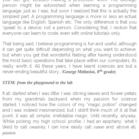
person might be astonished when learning a programming
language, just as I was, but soon I realized that this is actually the
simplest part. A programming language is more or less an actual
language like English, Spanish etc. The only difference is that you
‘speak’ to a device, not a person. Considering that, I reckon that
everyone can learn to code, even with online tutorials only.
That being said, I believe programming is fun and useful, although
it can get quite difficult depending on what you want to achieve,
but when you get that wonderful feeling after having understood
the most basic operations that take place within our computers, it’s
really worth it. All these years, I have learnt sciences are but a
th
never-ending beautiful story….(
George Melintioi, 8
grade)
STEM: from the playground to the lab
It all started when I was little: I was stirring leaves and flower petals
from my grandma’s backyard when my passion for science
started. I noticed how the colors of my “magic potion” changed
and I was indeed mesmerized, but I didn’t think much of it; at that
point, it was all simple, irrefutable magic. Until recently, anyway.
While picking my high school profile, I had an epiphany: what I
liked to call
, I can now easily call
and, above all,
creativity
career
.
passion