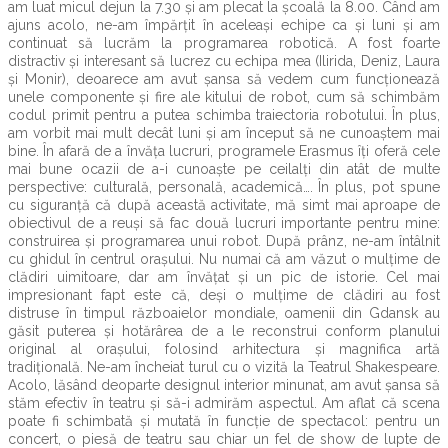
am luat micul dejun la 7.30 și am plecat la școală la 8.00. Când am
ajuns acolo, ne-am împărțit în aceleași echipe ca și luni și am
continuat să lucrăm la programarea robotică. A fost foarte
distractiv și interesant să lucrez cu echipa mea (Ilirida, Deniz, Laura
și Monir), deoarece am avut șansa să vedem cum funcționează
unele componente și fire ale kitului de robot, cum să schimbăm
codul primit pentru a putea schimba traiectoria robotului. În plus,
am vorbit mai mult decât luni și am început să ne cunoaștem mai
bine. În afară de a învăța lucruri, programele Erasmus îți oferă cele
mai bune ocazii de a-i cunoaște pe ceilalți din atât de multe
perspective: culturală, personală, academică…. În plus, pot spune
cu siguranță că după această activitate, mă simt mai aproape de
obiectivul de a reuși să fac două lucruri importante pentru mine:
construirea și programarea unui robot. După prânz, ne-am întâlnit
cu ghidul în centrul orașului. Nu numai că am văzut o mulțime de
clădiri uimitoare, dar am învățat și un pic de istorie. Cel mai
impresionant fapt este că, deși o mulțime de clădiri au fost
distruse în timpul războaielor mondiale, oamenii din Gdansk au
găsit puterea și hotărârea de a le reconstrui conform planului
original al orașului, folosind arhitectura și magnifica artă
tradițională. Ne-am încheiat turul cu o vizită la Teatrul Shakespeare.
Acolo, lăsând deoparte designul interior minunat, am avut șansa să
stăm efectiv în teatru și să-i admirăm aspectul. Am aflat că scena
poate fi schimbată și mutată în funcție de spectacol: pentru un
concert, o piesă de teatru sau chiar un fel de show de lupte de