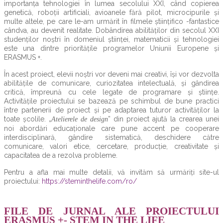
importanța tehnologiei în lumea secolului XXI, când copierea
genetică, roboții artificiali, avioanele fără pilot, microcipurile și
multe altele, pe care le-am urmărit în filmele științifico -fantastice
cândva, au devenit realitate. Dobândirea abilităților din secolul XXI
studenților noștri în domeniul științei, matematicii și tehnologiei
este una dintre prioritățile programelor Uniunii Europene și
ERASMUS +.
În acest proiect, elevii noștri vor deveni mai creativi, își vor dezvolta
abilitățile de comunicare, curiozitatea intelectuală, și gândirea
critică, împreună cu cele legate de programare și științe.
Activitățile proiectului se bazează pe schimbul de bune practici
între partenerii de proiect și pe adaptarea tuturor activităților la
toate școlile. „
” din proiect ajută la crearea unei
Atelierele de design
noi abordări educaționale care pune accent pe cooperare
interdisciplinară, gândire sistematică, deschidere către
comunicare, valori etice, cercetare, producție, creativitate și
capacitatea de a rezolva probleme.
Pentru a afla mai multe detalii, vă invităm să urmăriți site-ul
proiectului:
https://steminthelife.com/ro/
FILE DE JURNAL ALE PROIECTULUI
ERASMUS +- STEM IN THE LIFE