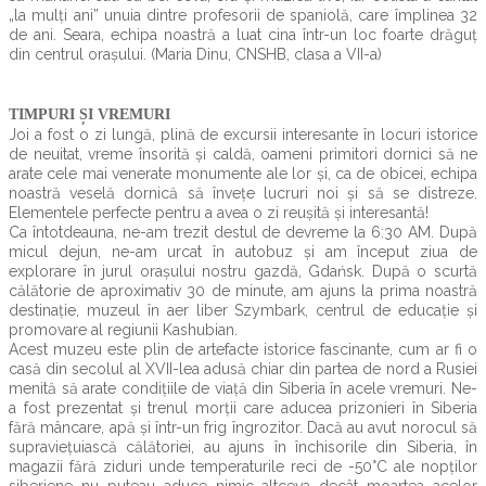
„la mulți ani” unuia dintre profesorii de spaniolă, care împlinea 32
de ani. Seara, echipa noastră a luat cina într-un loc foarte drăguț
din centrul orașului. (Maria Dinu, CNSHB, clasa a VII-a)
TIMPURI ȘI VREMURI
Joi a fost o zi lungă, plină de excursii interesante în locuri istorice
de neuitat, vreme însorită și caldă, oameni primitori dornici să ne
arate cele mai venerate monumente ale lor și, ca de obicei, echipa
noastră veselă dornică să învețe lucruri noi și să se distreze.
Elementele perfecte pentru a avea o zi reușită și interesantă!
Ca întotdeauna, ne-am trezit destul de devreme la 6:30 AM. După
micul dejun, ne-am urcat în autobuz și am început ziua de
explorare în jurul orașului nostru gazdă, Gdańsk. După o scurtă
călătorie de aproximativ 30 de minute, am ajuns la prima noastră
destinație, muzeul în aer liber Szymbark, centrul de educație și
promovare al regiunii Kashubian.
Acest muzeu este plin de artefacte istorice fascinante, cum ar fi o
casă din secolul al XVII-lea adusă chiar din partea de nord a Rusiei
menită să arate condițiile de viață din Siberia în acele vremuri. Ne-
a fost prezentat și trenul morții care aducea prizonieri în Siberia
fără mâncare, apă și într-un frig îngrozitor. Dacă au avut norocul să
supraviețuiască călătoriei, au ajuns în închisorile din Siberia, în
magazii fără ziduri unde temperaturile reci de -50°C ale nopților