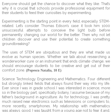
Everyone should get the chance to discover what they like. That’s
why it is crucial that schools provide professional equipment for
their students to feed their curiosities by experimenting.
Experimenting is the starting point in every field, especially STEM-
related. Let’s consider Thomas Edison’s case: it took him 1000
unsuccessful attempts to conceive the light bulb before
permanently changing our world for the better. Then why not let
children discover and use their potential to create something
groundbreaking?
The uses of STEM are ubiquitous and they are what made us
evolve as human species. Whether we talk about researching a
wonderworker cure or an instrument that ends climate change, we
should encourage students to be creative and get out of their
comfort zone.
(Popescu Natalia, 10 E)
Science Technology Engineering and Mathematics. Four different
but strongly linked fields that always found their way into my life.
Ever since I was in grade school I was interested in science, more
so in the biology part, specifically botany, I assume because of my
father’s background in agriculture. As for technology, I was pretty
much raised near electronics such as televisions or computers to,
more recently, smartphones. My relationship with mathematics
was always good, I was taught from a young age not to fear it and,