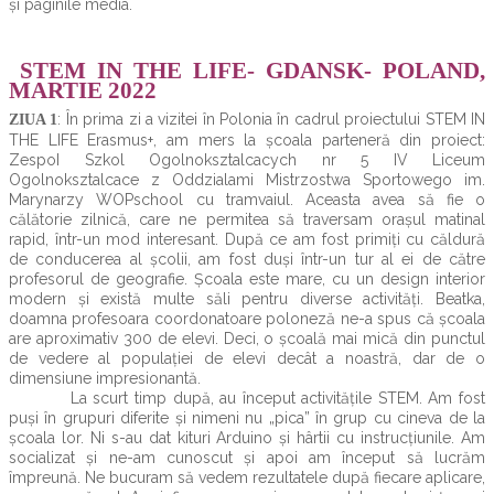
și paginile media.
STEM IN THE LIFE- GDANSK- POLAND,
MARTIE 2022
: În prima zi a vizitei în Polonia în cadrul proiectului STEM IN
ZIUA 1
THE LIFE Erasmus+, am mers la școala parteneră din proiect:
ZespoI Szkol Ogolnoksztalcacych nr 5 IV Liceum
Ogolnoksztalcace z Oddzialami Mistrzostwa Sportowego im.
Marynarzy WOPschool cu tramvaiul. Aceasta avea să fie o
călătorie zilnică, care ne permitea să traversam orașul matinal
rapid, într-un mod interesant. După ce am fost primiți cu căldură
de conducerea al școlii, am fost duși într-un tur al ei de către
profesorul de geografie. Școala este mare, cu un design interior
modern și există multe săli pentru diverse activități. Beatka,
doamna profesoara coordonatoare poloneză ne-a spus că școala
are aproximativ 300 de elevi. Deci, o școală mai mică din punctul
de vedere al populației de elevi decât a noastră, dar de o
dimensiune impresionantă.
La scurt timp după, au început activitățile STEM. Am fost
puși în grupuri diferite și nimeni nu „pica” în grup cu cineva de la
școala lor. Ni s-au dat kituri Arduino și hârtii cu instrucțiunile. Am
socializat și ne-am cunoscut și apoi am început să lucrăm
împreună. Ne bucuram să vedem rezultatele după fiecare aplicare,