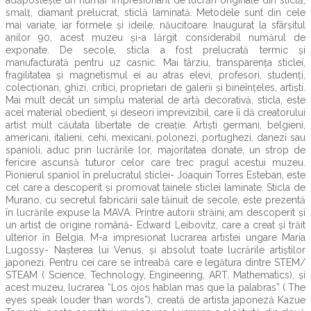
adăpostește un număr impresionant de lucrări originale din sticlă,
smalț, diamant prelucrat, sticlă laminată. Metodele sunt din cele
mai variate, iar formele și ideile, năucitoare. Inaugurat la sfârșitul
anilor 90, acest muzeu și-a lărgit considerabil numărul de
exponate. De secole, sticla a fost prelucrată termic și
manufacturată pentru uz casnic. Mai târziu, transparența sticlei,
fragilitatea și magnetismul ei au atras elevi, profesori, studenți,
colecționari, ghizi, critici, proprietari de galerii și bineînțeles, artiști.
Mai mult decât un simplu material de artă decorativă, sticla, este
acel material obedient, și deseori imprevizibil, care îi dă creatorului
artist mult căutata libertate de creație. Artiști germani, belgieni,
americani, italieni, cehi, mexicani, polonezi, portughezi, danezi sau
spanioli, aduc prin lucrările lor, majoritatea donate, un strop de
fericire ascunsă tuturor celor care trec pragul acestui muzeu.
Pionierul spaniol în prelucratul sticlei- Joaquin Torres Esteban, este
cel care a descoperit și promovat tainele sticlei laminate. Sticla de
Murano, cu secretul fabricării sale tăinuit de secole, este prezentă
în lucrările expuse la MAVA. Printre autorii străini, am descoperit și
un artist de origine română- Edward Leibovitz, care a creat și trăit
ulterior în Belgia. M-a impresionat lucrarea artistei ungare Maria
Lugossy- Nașterea lui Venus, și absolut toate lucrările artiștilor
japonezi. Pentru cei care se întreabă care e legătura dintre STEM/
STEAM ( Science, Technology, Engineering, ART, Mathematics), și
acest muzeu, lucrarea “Los ojos hablan mas que la palabras” ( The
eyes speak louder than words”), creată de artista japoneză Kazue