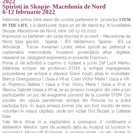
2022
Spiristi in Skopje- Macedonia de Nord
6-12 februarie 2022
Întâlnirea primă între elevii din școlile partenere în proiectul
STEM
, s-a desfășurat după un an de stand-by, în localitatea
IN THE LIFE
Skopje, Macedonia de Nord, între 06-12.02.2022
Împreună cu parteneri din țările înscrise în proiect – Macedonia de
Nord (țara gazdă), Spania – IES Valdemoro, Spania- IES La
Arboleda , Turcia- Karaman Licesi, elevii spiristi au petrecut o
săptămână memorabila, învățând, proiectând afișe digitale,
relaxând-se, câștigând experiență in proiecte Erasmus+.
Prima zi de activități a cuprins o vizitare a școlii Zef Luch Marku,
întâlnirea echipei de profesori STEM, a echipei manageriale,
prezentarea pe echipe a elevilor. Elevii noștri aflați în mobilitate:
Bianca Ghergulescu ( clasa a VII-a), Călin Victor Matei ( clasa a VIII-
a), Popescu Natalia ( clasa a X-a), Voicu Maria ( clasa a XI-a) si
Stanciu Gabriel (clasa a XII-a), le-au propus colegilor din cele 4 țări
participante, un joc de anagrame pornind de la cuvinte STEM. Din
păcate, din cauza pandemiei, echipa din Polonia nu a putut
participa fizic. În după amiaza primei zile, am fost însoțiți de elevi
voluntari în orașul capitală, unde am vizitat Old Bazaar, și Cetatea
Kale.
Cea de-a doua zi a săptămânii a presupus o continuare a
atelierelor elevilor, care de această dată au început să lucreze în
programul Microsoft Publisher, în echipe mixte, un afiș digital în