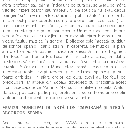
și centre de spa și sauna. În vremuri pre pandemice, oameni de
afara, profesori sau părinți, îndeajuns de curajoși, se lăsau pe mâna
viitorilor frizeri, coafori sau maseuri. Ni s-a spus că nu “s-au depus
plângeri” și “nimeni nu a fost rănit în timpul filmărilor”. În momentul
în care echipa de coordonatori și profesori din cele cele 5 tari
participante am intrat în clădire, am remarcat cu bucurie decorarea
intrării cu steagurile țărilor participante. Un mic spectacol de bun
venit a fost realizat cu sprijinul unor elevi ale căror hobby-uri sunt
vioara, flautul, muzica, în general. Biblioteca este înțesată cu titluri
de scriitori spanioli, dar și străini. În cabinetul de muzică, la pian,
am dorit să fac să răsune muzică românească. (un mic fragment
din “Brâul”, de Tiberiu Brediceanu). În vizitele la clase, am dat și
peste o elevă româncă, care s-a bucurat să schimbe cu noi câteva
cuvinte. Profesorii ne-au lăudat elevii români, care, spun ei, se
integrează rapid, învață repede și bine limba spaniolă, și sunt
foarte ambițioși. În afara orelor de curs, elevii au tot felul de
preocupări, iar afișele din școală dovedesc cu prisosință acest
lucru. Spectacole ca Mamma Mia, sunt montate în școală. Alături
de elevi, pe scenă participă și profesori ai școlii. Pe holurile școlii,
tablouri cu absolvenți, proiecte diverse, anunțuri.
MUZEUL MUNICIPAL DE ARTĂ CONTEMPORANĂ ȘI STICLĂ-
ALCORCON, SPANIA
Acest muzeu la sticlei, sau “MAVA” cum este supranumit,