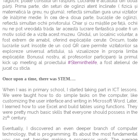
Taguchi, poate constitui un răspuns. Lucrarea e alcătuită din două
părți. Prima parte, din seturi de oglinzi atent înclinate ( fizică și
matematică la greu, nu glumă), reflectă simultan gura unui vizitator
de înălțime medie. În cea de-a doua parte, bucățile de oglinzi,
reflectă simultan ochii privitorului. Chiar și cu măștile pe față, ochii
nu ne pot vreodată trăda. Iar această lucrare fantastică poate fi un
motiv solid de a vizita acest muzeu. Ghidul, un localnic voluntar, a
fost extrem de amabil, oferind explicațiile cerute. Oricum, toate
lucrările sunt însoțite de un cod QR care permite vizitatorilor sa
exploreze universul artistului, să vizualizeze în propria limba
explicațiile. Bonusul nostru, al profesorilor participanți la primul
kick up meeting al proiectului
#Steminthelife
, a fost atelierul de
jucat cu sticla.
Once upon a time, there was STEM….
When I was in primary school, I started taking part in ICT lessons.
We were taught how to do simple tasks on the computer, like
customizing the user interface and writing in Microsoft Word. Later,
I learned how to use Excel and build tables using functions. They
were pretty much basic skills that everyone should possess in the
th
21
century.
Eventually, I discovered an even deeper branch of computer
technology, that is programming. It’s about the most fundamental
you can get, besides making a processor work. The average