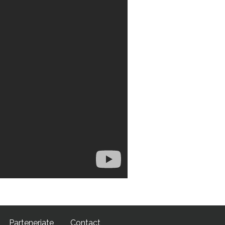
Parteneriate
Contact