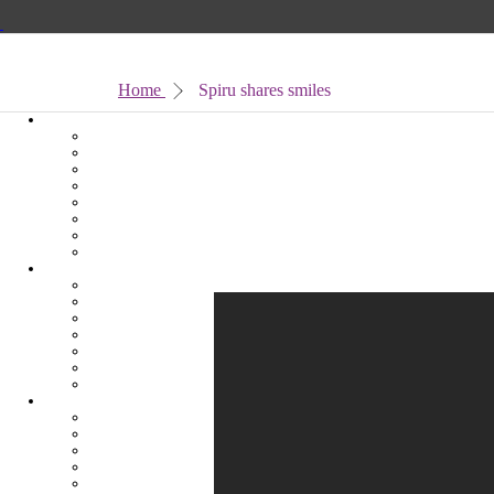
Home
Spiru shares smiles