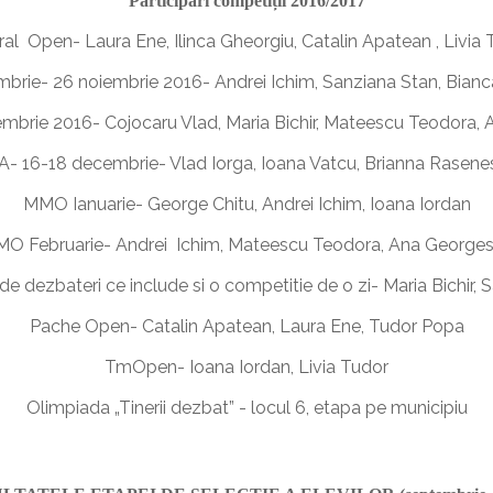
Participari competiții 2016/2017
ral Open- Laura Ene, Ilinca Gheorgiu, Catalin Apatean , Livia 
rie- 26 noiembrie 2016- Andrei Ichim, Sanziana Stan, Bian
brie 2016- Cojocaru Vlad, Maria Bichir, Mateescu Teodora, 
A- 16-18 decembrie- Vlad Iorga, Ioana Vatcu, Brianna Rasene
MMO Ianuarie- George Chitu, Andrei Ichim, Ioana Iordan
O Februarie- Andrei Ichim, Mateescu Teodora, Ana George
e dezbateri ce include si o competitie de o zi- Maria Bichir,
Pache Open- Catalin Apatean, Laura Ene, Tudor Popa
TmOpen- Ioana Iordan, Livia Tudor
Olimpiada „Tinerii dezbat” - locul 6, etapa pe municipiu