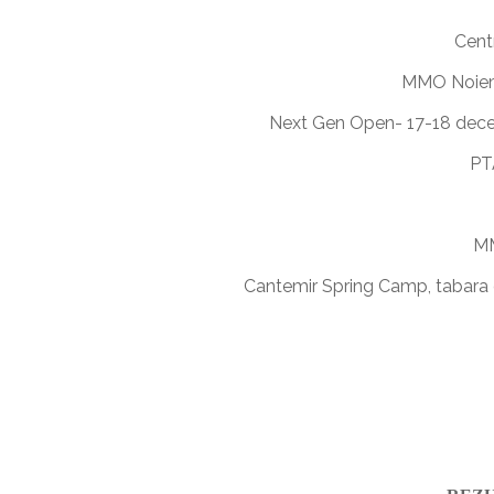
Cent
MMO Noiemb
Next Gen Open- 17-18 decem
PT
MM
Cantemir Spring Camp, tabara d