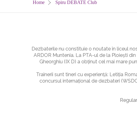
Home
Spiru DEBATE Club
Dezbaterile nu constituie o noutate în liceul no
ARDOR Muntenia. La PTA-ul de la Ploiești din n
Gheorghiu (IX D) a obținut cel mai mare pu
Trainerii sunt tineri cu experiență: Letiția R
concursul internațional de dezbateri (WSDC) 
Regulame