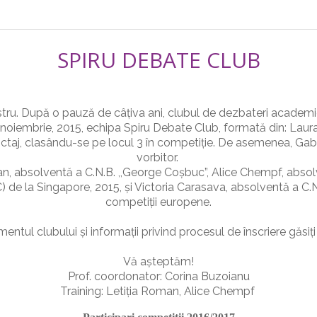
SPIRU DEBATE CLUB
stru. După o pauză de câțiva ani, clubul de dezbateri academice
oiembrie, 2015, echipa Spiru Debate Club, formată din: Laura E
nctaj, clasându-se pe locul 3 în competiție. De asemenea, G
vorbitor.
oman, absolventă a C.N.B. ,,George Coșbuc”, Alice Chempf, absol
de la Singapore, 2015, și Victoria Carasava, absolventă a C.N
competiții europene.
ntul clubului și informații privind procesul de înscriere găsiți
Vă așteptăm!
Prof. coordonator: Corina Buzoianu
Training: Letiția Roman, Alice Chempf