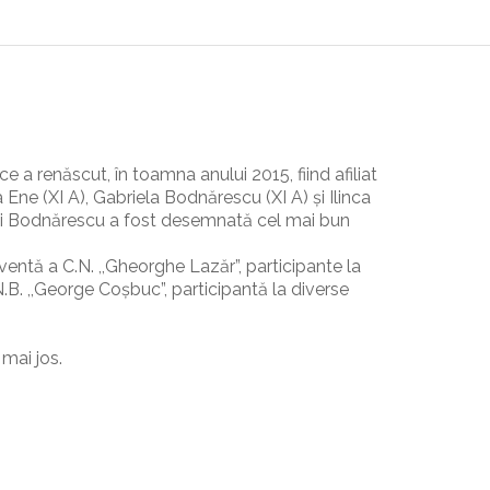
 a renăscut, în toamna anului 2015, fiind afiliat
ne (XI A), Gabriela Bodnărescu (XI A) și Ilinca
abi Bodnărescu a fost desemnată cel mai bun
ventă a C.N. ,,Gheorghe Lazăr”, participante la
.B. ,,George Coșbuc”, participantă la diverse
 mai jos.