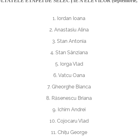
LTATELE ETAPEI DE SELECȚIE A ELEVILOR (septembrie, 2
1. Iordan Ioana
2. Anastasiu Alina
3. Stan Antonia
4. Stan Sânziana
5. Iorga Vlad
6. Vatcu Oana
7. Gheorghe Bianca
8. Răsenescu Briana
9. Ichim Andrei
10. Cojocaru Vlad
11. Chițu George