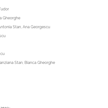
Tudor
ca Gheorghe
Antonia Stan, Ana Georgescu
scu
scu
 Sanziana Stan, Bianca Gheorghe