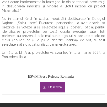
vor fi acum implementate în toate școlile din parteneriat, precum și
în dezvoltarea imediată și viitoare a „Totul începe cu proiect
Matematică”.
Nu în ultimul rând, în cadrul mobilității desfășurate în Colegiul
Național „Spiru Haret” București, parteneriatul a avut ocazia să
prezinte, să voteze și să selecteze sigla și posterul oficial pentru
identificarea proiectului pe toată durata execuției sale. Toți
partenerii au prezentat cele mai bune logo-uri și postere create de
elevii școlilor lor și, după o decizie unanimă de vot, au fost
selectate atât sigla, cât și afișul partenerului grec.
Următorul LTTA al proiectului va avea loc în luna martie 2023, la
Pontedera, Italia.
ESWM Press Release Romania
Descarca