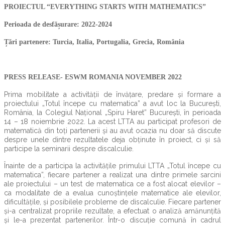
PROIECTUL “EVERYTHING STARTS WITH MATHEMATICS”
Perioada de desfășurare: 2022-2024
Țări partenere: Turcia, Italia, Portugalia, Grecia, România
PRESS RELEASE- ESWM ROMANIA NOVEMBER 2022
Prima mobilitate a activității de învățare, predare și formare a
proiectului „Totul începe cu matematica” a avut loc la București,
România, la Colegiul Național „Spiru Haret” București, în perioada
14 – 18 noiembrie 2022. La acest LTTA au participat profesori de
matematică din toți partenerii și au avut ocazia nu doar să discute
despre unele dintre rezultatele deja obținute în proiect, ci și să
participe la seminarii despre discalculie.
Înainte de a participa la activitățile primului LTTA „Totul începe cu
matematica”, fiecare partener a realizat una dintre primele sarcini
ale proiectului – un test de matematica ce a fost alocat elevilor –
ca modalitate de a evalua cunoștințele matematice ale elevilor,
dificultățile, și posibilele probleme de discalculie. Fiecare partener
și-a centralizat propriile rezultate, a efectuat o analiză amănunțită
și le-a prezentat partenerilor. Într-o discuție comună în cadrul