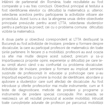
întâlnirii de parteneriat din România, toate rezultatele au fost
comparate și s-au tras concluzii. Obiectivul principal al testului a
fost identificarea elevilor cu dificultăți la matematică și, ulterior,
selectarea acestora pentru participarea la activitățile viitoare ale
proiectului. Acest lucru a dus la atingerea unuia dintre obiectivele
principale prevăzute pentru acest LTTA, selectarea studenților
pentru a participa la proiect, cei cu o problema comuna: dificultăți
vizibile la matematică.
A doua parte și obiectivul corespondent al LTTA desfășurat la
București au fost activitățile de învățare, predare și formare despre
discalculie, la care au participat profesorii de matematică din toate
țările partenere. În fiecare zi a mobilității, profesorii au avut ocazia
să afle mai multe despre acest subiect, precum și să-și
împărtășească propriile opinii, experiențe și dificultăți pe care le-
au simțit atunci când s-au confruntat cu problema discalculiei.
Activitățile de învățare, predare și formare au implicat seminarii
susținute de profesioniști în educație și psihologie care și-au
împărtășit expertiza cu privire la modul de identificare, abordare și
ajutorare a studenților care sunt afectați de discalculie. Au fost
introduse și oferite profesorilor mai multe instrumente, cum ar fi
teste de diagnosticare, metode de predare și programe și
instrumente de predare special concepute. Prin aceasta, se
realizează un alt rezultat prevăzut al acestei mobilități, întrucât
toate cunoștințele adunate de profesori pe parcursul mobilității