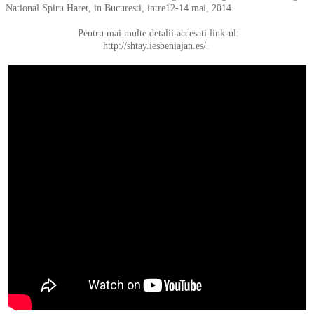
National Spiru Haret, in Bucuresti, intre12-14 mai, 2014.
Pentru mai multe detalii accesati link-ul:
http://shtay.iesbeniajan.es/.