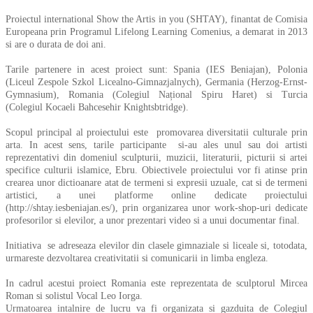
Proiectul international Show the Artis in you (SHTAY), finantat de Comisia
Europeana prin Programul Lifelong Learning Comenius, a demarat in 2013
si are o durata de doi ani.
Tarile partenere in acest proiect sunt: Spania (
IES Beniajan
), Polonia
(Liceul
Zespole Szkol Licealno-Gimnazjalnych
), Germania (
Herzog-Ernst-
Gymnasium
), Romania (
Colegiul Național Spiru Haret
) si Turcia
(Colegiul
Kocaeli Bahcesehir Knightsbtridge
).
Scopul principal al proiectului este promovarea diversitatii culturale prin
arta. In acest sens, tarile participante si-au ales unul sau doi artisti
reprezentativi din domeniul sculpturii, muzicii, literaturii, picturii si artei
specifice culturii islamice, Ebru. Obiectivele proiectului vor fi atinse prin
crearea unor dictioanare atat de termeni si expresii uzuale, cat si de termeni
artistici, a unei platforme online dedicate proiectului
(http://shtay.iesbeniajan.es/), prin organizarea unor work-shop-uri dedicate
profesorilor si elevilor, a unor prezentari video si a unui documentar final.
Initiativa se adreseaza elevilor din clasele gimnaziale si liceale si, totodata,
urmareste dezvoltarea creativitatii si comunicarii in limba engleza.
In cadrul acestui proiect Romania este reprezentata de sculptorul Mircea
Roman si solistul Vocal Leo Iorga.
Urmatoarea intalnire de lucru va fi organizata si gazduita de Colegiul