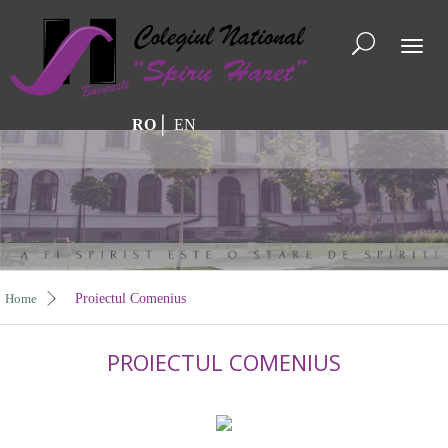
Toggl
naviga
RO
EN
Home
Proiectul Comenius
PROIECTUL COMENIUS