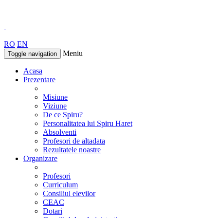
RO
EN
Meniu
Toggle navigation
Acasa
Prezentare
Misiune
Viziune
De ce Spiru?
Personalitatea lui Spiru Haret
Absolventi
Profesori de altadata
Rezultatele noastre
Organizare
Profesori
Curriculum
Consiliul elevilor
CEAC
Dotari