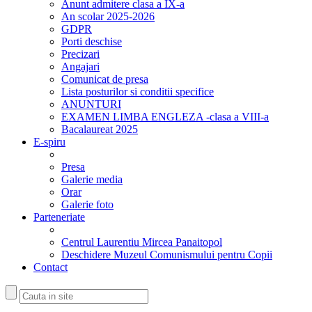
Anunt admitere clasa a IX-a
An scolar 2025-2026
GDPR
Porti deschise
Precizari
Angajari
Comunicat de presa
Lista posturilor si conditii specifice
ANUNTURI
EXAMEN LIMBA ENGLEZA -clasa a VIII-a
Bacalaureat 2025
E-spiru
Presa
Galerie media
Orar
Galerie foto
Parteneriate
Centrul Laurentiu Mircea Panaitopol
Deschidere Muzeul Comunismului pentru Copii
Contact