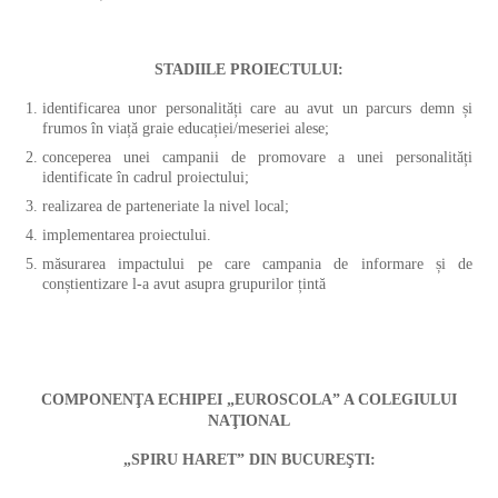
STADIILE PROIECTULUI:
identificarea unor personalități care au avut un parcurs demn și
frumos în viață graie educației/meseriei alese;
conceperea unei campanii de promovare a unei personalități
identificate în cadrul proiectului;
realizarea de parteneriate la nivel local;
implementarea proiectului.
măsurarea impactului pe care campania de informare și de
conștientizare l-a avut asupra grupurilor țintă
COMPONENŢA ECHIPEI „EUROSCOLA” A COLEGIULUI
NAŢIONAL
„SPIRU HARET” DIN BUCUREŞTI: