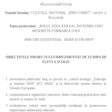
#EuroscolaRO2019
COLEGIUL NAŢIONAL „SPIRU HARET”, sector 2,
Numele liceului:
Bucureşti
Tema proiectului:
„ROLUL EDUCAȚIEI/AL ÎNVĂȚĂRII UNEI
MESERII ÎN FORMAREA UNUI
PARCURS EXISTENȚIAL DEMN ȘI FRUMOS”
OBIECTIVELE PROIECTULUI IMPLEMENTAT DE ECHIPA DE
ELEVI A ȘCOLII:
informarea publicului larg cu privire la „cadrul strategic „Educaţie
şi formare 2020” (ET 2020)” și la obiectivele acestui demers al
Uniunii Europene;
conștientizarea legăturilor puternice dintre educație/practicarea unei
meserii și reușita în viață;
evidențierea rolului unor personalități românești în promovarea
importanței demersului educativ.