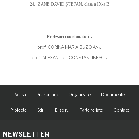
24.
ZANE DAVID ȘTEFAN, clasa a IX-a B
Profesori coordonatori :
prof. CORINA MARIA BUZOIANU
prof. ALEXANDRU CONSTANTINESCU
Acasa
Prezentare
Organizare
Documente
Proiecte
Stiri
E-spiru
Parteneriate
Contact
NEWSLETTER