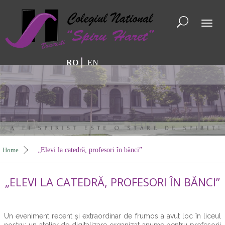
Toggl
naviga
RO
EN
Home
„Elevi la catedră, profesori în bănci”
„ELEVI LA CATEDRĂ, PROFESORI ÎN BĂNCI”
Un eveniment recent și extraordinar de frumos a avut loc în liceul