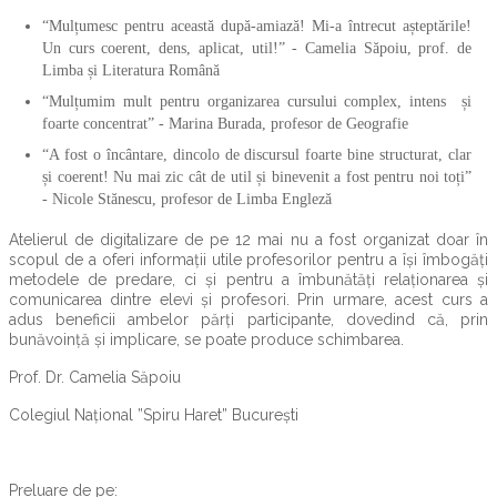
“Mulțumesc pentru această după-amiază! Mi-a întrecut așteptările!
Un curs coerent, dens, aplicat, util!” - Camelia Săpoiu, prof. de
Limba și Literatura Română
“Mulțumim mult pentru organizarea cursului complex, intens și
foarte concentrat” - Marina Burada, profesor de Geografie
“A fost o încântare, dincolo de discursul foarte bine structurat, clar
și coerent! Nu mai zic cât de util și binevenit a fost pentru noi toți”
- Nicole Stănescu, profesor de Limba Engleză
Atelierul de digitalizare de pe 12 mai nu a fost organizat doar în
scopul de a oferi informații utile profesorilor pentru a își îmbogăți
metodele de predare, ci și pentru a îmbunătăți relaționarea și
comunicarea dintre elevi și profesori. Prin urmare, acest curs a
adus beneficii ambelor părți participante, dovedind că, prin
bunăvoință și implicare, se poate produce schimbarea.
Prof. Dr. Camelia Săpoiu
Colegiul Național ”Spiru Haret” București
Preluare de pe: