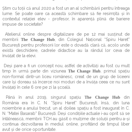
Știm cu toții că anul 2020 a fost un an al schimbării pentru întreaga
lume. Se poate oare ca această schimbare să fie resimțită și în
contextul relației elev - profesor, în aparență plină de bariere
impuse de societate?
Atelierul online despre digitalizare de pe 12 mai susținut de
membrii
, din Colegiul Național “Spiru Haret”
The Change Hub
București pentru profesorii lor este o dovadă clară că, acolo unde
există deschidere, cadrele didactice au la rândul lor ceva de
învățat de la elevi.
Deși pare a fi un concept nou, astfel de activități au fost cu mult
timp în urmă parte din viziunea
, primul spațiu
The Change Hub
non-formal dintr-un liceu românesc, creat de un grup de liceeni
care își doreau să încerce noi moduri de a învăța ceea ce nu sunt
învățați în cele 6 ore pe zi la școală.
Până în anul 2019, singurul spațiu
din
The Change Hub
România era în C. N. “Spiru Haret” București, însă, din luna
noiembrie a anului trecut, un al doilea spațiu a fost inaugurat în C.
N. “Matei Basarab” București. Deși condițiile actuale i-au oprit să se
întâlnească, membrii TCH au găsit o mulțime de soluții pentru a-și
continua dezvoltarea în mediul online, profitând de timpul liber
avut și de orice oportunitate.