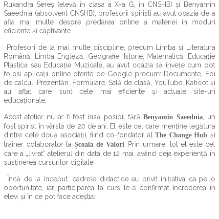
Ruxandra Sereș (elevă în clasa a X-a G, în CNSHB) și Benyamin
Saeednia (absolvent CNSHB), profesorii spiriști au avut ocazia de a
afla mai multe despre predarea online a materiei în moduri
eficiente și captivante.
Profesori de la mai multe discipline, precum Limba și Literatura
Română, Limba Engleză, Geografie, Istorie, Matematică, Educație
Plastică sau Educație Muzicală, au avut ocazia să învețe cum pot
folosi aplicații online oferite de Google precum: Documente, Foi
de calcul, Prezentări, Formulare, Sală de clasă, YouTube, Kahoot și
au aflat care sunt cele mai eficiente și actuale site-uri
educaționale.
Acest atelier nu ar fi fost însă posibil fără
, un
Benyamin Saeednia
fost spirist în vârstă de 20 de ani. El este cel care menține legătura
dintre cele două asociații, fiind co-fondator al
și
The Change Hub
trainer colaborator la
. Prin urmare, tot el este cel
Școala de Valori
care a „livrat” atelierul din data de 12 mai, având deja experiență în
susținerea cursurilor digitale.
Încă de la început, cadrele didactice au privit inițiativa ca pe o
oportunitate, iar participarea la curs le-a confirmat încrederea în
elevi și în ce pot face aceștia: