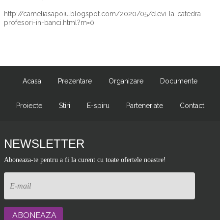
http://cameliasapoiu.blogspot.com/2020/05/elevi-la-catedra-
profesori-in-banci.html?m=0
Acasa
Prezentare
Organizare
Documente
Proiecte
Stiri
E-spiru
Parteneriate
Contact
NEWSLETTER
Aboneaza-te pentru a fi la curent cu toate ofertele noastre!