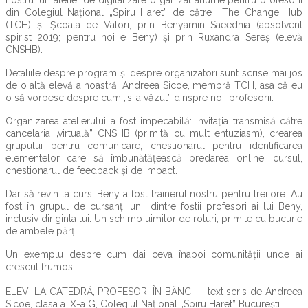
nostru: un atelier de digitalizare organizat anume pentru profesorii
din Colegiul Național „Spiru Haret” de către The Change Hub
(TCH) și Școala de Valori, prin Benyamin Saeednia (absolvent
spirist 2019; pentru noi e Beny) și prin Ruxandra Sereș (elevă
CNSHB).
Detaliile despre program și despre organizatori sunt scrise mai jos
de o altă elevă a noastră, Andreea Sicoe, membră TCH, așa că eu
o să vorbesc despre cum „s-a văzut” dinspre noi, profesorii.
Organizarea atelierului a fost impecabilă: invitația transmisă către
cancelaria „virtuală” CNSHB (primită cu mult entuziasm), crearea
grupului pentru comunicare, chestionarul pentru identificarea
elementelor care să îmbunătățească predarea online, cursul,
chestionarul de feedback și de impact.
Dar să revin la curs. Beny a fost trainerul nostru pentru trei ore. Au
fost în grupul de cursanți unii dintre foștii profesori ai lui Beny,
inclusiv diriginta lui. Un schimb uimitor de roluri, primite cu bucurie
de ambele părți.
Un exemplu despre cum dai ceva înapoi comunității unde ai
crescut frumos.
ELEVI LA CATEDRĂ, PROFESORI ÎN BĂNCI - text scris de Andreea
Sicoe, clasa a IX-a G, Colegiul Național „Spiru Haret” București