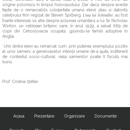
origine poloneză în timpul holocaustului. Dar dacă despre aceste
fapte de o remarcabilă solidaritate umană elevii ştiau şi datorită
celebrului film regizat de Steven Spilberg,
, au fost
Lista lui Schindler
foarte interesaţi să afle despre acţiunea umanitară a lui Sir Nicholas
Winton, un cetăţean britanic care, în anul 1939, a salvat 669 de
copii din Cehoslovacia ocupată, găsindu-le familii adoptive în
Anglia.
Unii dintre elevi au remarcat cum, prin puterea exemplului pozitiv
al unor semeni, a generoaselor intenţii umane de a ajuta, indiferent
de contextul socio-cultural, viaţa oamenilor poate fi făcută mai
bună.
Prof. Cristina Ştefan
Acasa
Prezentare
Organizare
Documente