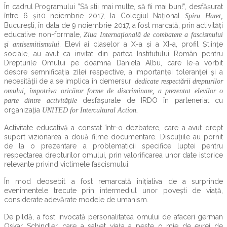
În cadrul Programului ”Să ştii mai multe, să fii mai bun!”, desfăşurat
între 6 şi10 noiembrie 2017, la Colegiul Naţional
Spiru Haret,
Bucureşti, în data de 9 noiembrie 2017, a fost marcată, prin activităţi
educative non-formale,
Ziua Internaţională de combatere a fascismului
. Elevi ai claselor a X-a şi a XI-a, profil Ştiinţe
şi antisemitismului
sociale, au avut ca invitat din partea Institutului Român pentru
Drepturile Omului pe doamna Daniela Albu, care le-a vorbit
despre semnificaţia zilei respective, a importanţei toleranţei şi a
necesităţii de a se implica în demersuri
dedicate respectării drepturilor
omului, împotriva oricăror forme de discriminare, a prezentat elevilor o
desfăşurate de IRDO în parteneriat cu
parte dintre activităţile
organizaţia
UNITED for Intercultural Action.
Activitate educativă a constat într-o dezbatere, care a avut drept
suport vizionarea a două filme documentare. Discuţiile au pornit
de la o prezentare a problematicii specifice luptei pentru
respectarea drepturilor omului, prin valorificarea unor date istorice
relevante privind victimele fascismului.
În mod deosebit a fost remarcată iniţiativa de a surprinde
evenimentele trecute prin intermediul unor poveşti de viaţă,
considerate adevărate modele de umanism.
De pildă, a fost invocată personalitatea omului de afaceri german
Oskar Schindler, care a salvat viaţa a peste o mie de evrei de