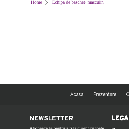
Home
Echipa de baschet- masculin
Acasa
Prezentare
O
NEWSLETTER
LEGA
Aboneaza-te pentru a fi la curent cu toate