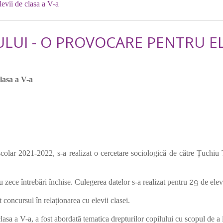
levii de clasa a V-a
LUI - O PROVOCARE PENTRU ELE
clasa a V-a
școlar 2021-2022, s-a realizat o cercetare sociologică de către Țuchiu 
29
u zece întrebări închise. Culegerea datelor s-a realizat pentru
de elev
oncursul în relaționarea cu elevii clasei.
lasa a V-a, a fost abordată tematica drepturilor copilului cu scopul de a 