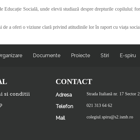
;
e Educație Socială, unde elevii studiază despre drepturile copilului
for
 de a oferi o viziune clară privind atitudinile lor în raport cu viața socia
rganizare
Documente
Proiecte
Stiri
E-spiru
AL
CONTACT
 si conditii
Strada Italiană nr. 17 Sector 2
Adresa
p
021 313 64 62
Telefon
colegiul.spiru@s2.ismb.ro
Mail