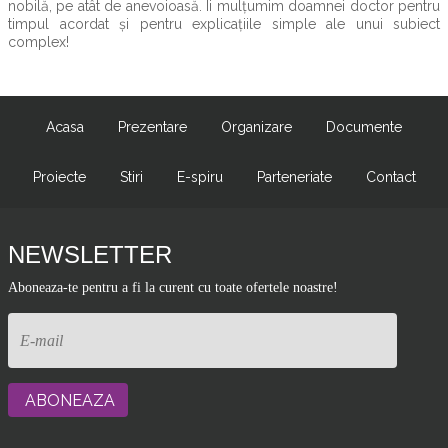
nobilă, pe atât de anevoioasă. Îi mulțumim doamnei doctor pentru
timpul acordat și pentru explicațiile simple ale unui subiect
complex!
Acasa
Prezentare
Organizare
Documente
Proiecte
Stiri
E-spiru
Parteneriate
Contact
NEWSLETTER
Aboneaza-te pentru a fi la curent cu toate ofertele noastre!