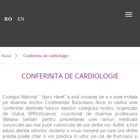
Toggl
RO
EN
naviga
Home
Conferinta de cardiologie
CONFERINTA DE CARDIOLOGIE
Colegiul National “ Spiru Haret” a avut onoarea de a o avea invitata
pe doamna doctor Conferențiar Bălăceanu Alice, în cadrul unei
conferințe destinate tuturor elevilor colegiului nostru, organizată
de clubul SPIRUScience, coordonat de doamna profesoară
Steliana Șerban, pentru prezentarea unei ramuri medicale
cunoscute sau mai puțin cunoscute de unii dintre noi. Astfel, a fost
adusă atenția viitorilor studenți o nouă meserie pe care unii dintre
aceștia poate chiar o vor practica în viitor, pe cat de frumoasă și