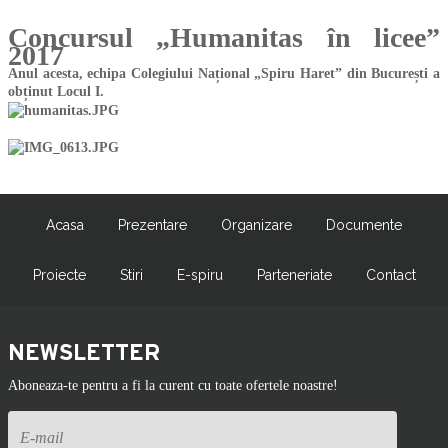
Concursul „Humanitas în licee”
2017
Anul acesta, echipa Colegiului Național „Spiru Haret” din București a
obținut Locul I.
Acasa
Prezentare
Organizare
Documente
Proiecte
Stiri
E-spiru
Parteneriate
Contact
NEWSLETTER
Aboneaza-te pentru a fi la curent cu toate ofertele noastre!