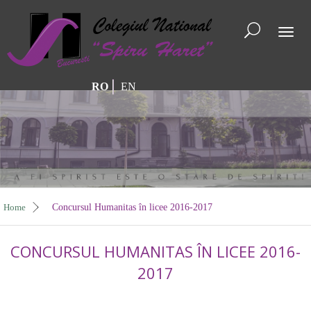
Toggl
naviga
RO
EN
Home
Concursul Humanitas în licee 2016-2017
CONCURSUL HUMANITAS ÎN LICEE 2016-
2017