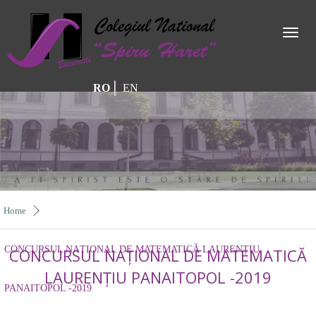
Toggl
naviga
RO
EN
Home
CONCURSUL NAȚIONAL DE MATEMATICĂ LAURENȚIU
CONCURSUL NAȚIONAL DE MATEMATICĂ
LAURENȚIU PANAITOPOL -2019
PANAITOPOL -2019