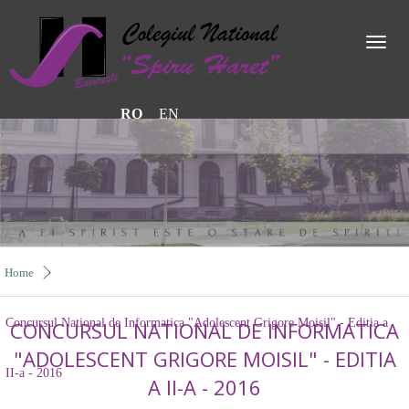
Toggl
naviga
RO
EN
Home
Concursul National de Informatica "Adolescent Grigore Moisil" - Editia a
CONCURSUL NATIONAL DE INFORMATICA
"ADOLESCENT GRIGORE MOISIL" - EDITIA
II-a - 2016
A II-A - 2016