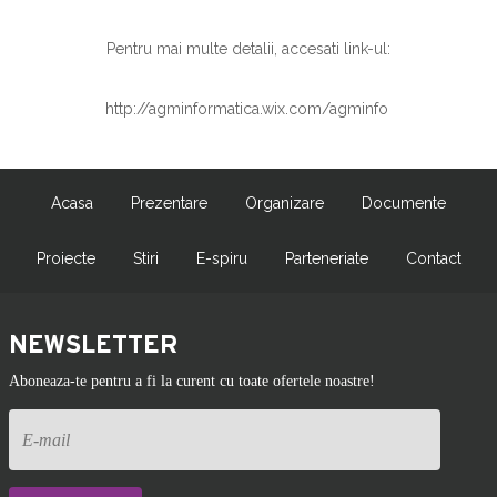
Pentru mai multe detalii, accesati link-ul:
http://agminformatica.wix.com/agminfo
Acasa
Prezentare
Organizare
Documente
Proiecte
Stiri
E-spiru
Parteneriate
Contact
NEWSLETTER
Aboneaza-te pentru a fi la curent cu toate ofertele noastre!