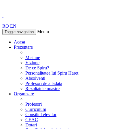
RO
EN
Meniu
Toggle navigation
Acasa
Prezentare
Misiune
Viziune
De ce Spiru?
Personalitatea lui Spiru Haret
Absolventi
Profesori de altadata
Rezultatele noastre
Organizare
Profesori
Curriculum
Consiliul elevilor
CEAC
Dotari