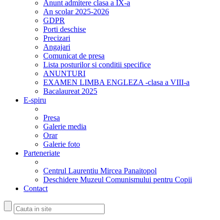
Anunt admitere clasa a IX-a
An scolar 2025-2026
GDPR
Porti deschise
Precizari
Angajari
Comunicat de presa
Lista posturilor si conditii specifice
ANUNTURI
EXAMEN LIMBA ENGLEZA -clasa a VIII-a
Bacalaureat 2025
E-spiru
Presa
Galerie media
Orar
Galerie foto
Parteneriate
Centrul Laurentiu Mircea Panaitopol
Deschidere Muzeul Comunismului pentru Copii
Contact