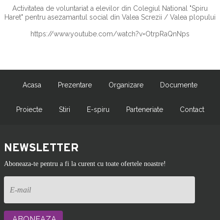
Activitatea de voluntariat a elevilor din Colegiul National "Spiru
Haret" pentru asezamantul social din Valea Screzii / Valea plopului
https://www.youtube.com/watch?v=OtrpRaQnNps
Acasa
Prezentare
Organizare
Documente
Proiecte
Stiri
E-spiru
Parteneriate
Contact
NEWSLETTER
Aboneaza-te pentru a fi la curent cu toate ofertele noastre!