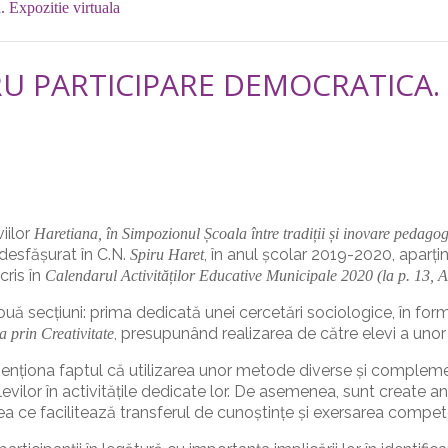
. Expozitie virtuala
U PARTICIPARE DEMOCRATICA. 
iilor
Haretiana, în Simpozionul Școala între tradiții și inovare pedagog
desfășurat în C.N.
, în anul școlar 2019-2020, aparț
Spiru Haret
cris în
Calendarul Activităților Educative Municipale 2020 (la p. 13, A 
uă secțiuni: prima dedicată unei cercetări sociologice, în form
, presupunând realizarea de către elevi a unor 
a prin Creativitate
menționa faptul că utilizarea unor metode diverse și compleme
 elevilor în activitățile dedicate lor. De asemenea, sunt create
ea ce facilitează transferul de cunoștințe și exersarea compet