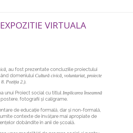
EXPOZITIE VIRTUALA
au fost prezentate concluziile proiectului
ică,
inând domeniului
Cultură civică, voluntariat, proiecte
8. Poziția 2.).
a unui Proiect social cu titlul
Implicarea înseamnă
postere, fotografii și caligrame.
ntare de educație formală, dar și non-formală,
 anumite contexte de învățare mai apropiate de
ențelor dobândite în anii de școală.