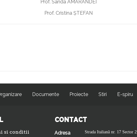
Prof. Sanda AMARANDEI
Prof. Cristina ȘTEFAN
rganizare
Documente
Proiecte
Stiri
E-spiru
L
CONTACT
 si conditii
Strada Italiană nr. 17 Sector 2
Adresa