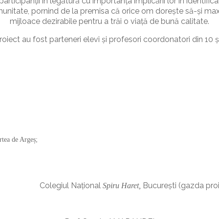
rticipanții în legătură cu importanța implicării lor în identific
unitate, pornind de la premisa că orice om dorește să-și maxi
mijloace dezirabile pentru a trăi o viață de bună calitate.
roiect au fost parteneri elevi și profesori coordonatori din 10 ș
rtea de Argeș;
egiul Național
București (gazda proi
Spiru Haret,