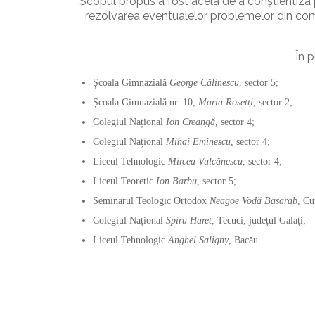
Scopul propus a fost acela de a conștientiza pa
rezolvarea eventualelor problemelor din com
În p
Școala Gimnazială
George Călinescu
, sector 5;
Școala Gimnazială nr. 10,
Maria Rosetti
, sector 2;
Colegiul Național
Ion Creangă
, sector 4;
Colegiul Național
Mihai Eminescu
, sector 4;
Liceul Tehnologic
Mircea Vulcănescu
, sector 4;
Liceul Teoretic
Ion Barbu
, sector 5;
Seminarul Teologic Ortodox
Neagoe Vodă Basarab
, Cu
Colegiul Național
Spiru Haret
, Tecuci, județul Galați;
Liceul Tehnologic
Anghel Saligny
, Bacău.
Col