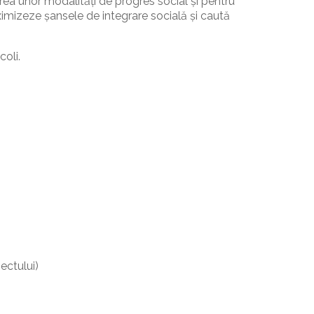
area unor modalități de progres social și pentru
mizeze șansele de integrare socială și caută
coli.
ectului)