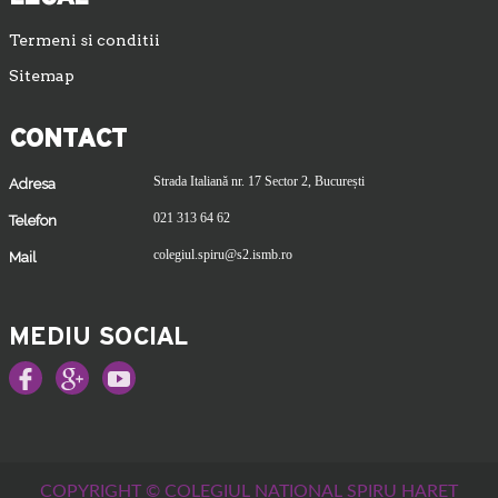
Termeni si conditii
Sitemap
CONTACT
Strada Italiană nr. 17 Sector 2, București
Adresa
021 313 64 62
Telefon
colegiul.spiru@s2.ismb.ro
Mail
MEDIU SOCIAL
COPYRIGHT © COLEGIUL NATIONAL SPIRU HARET